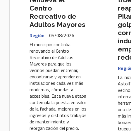
Centro
rea
Recreativo de
Pila
Adultos Mayores
gol
cor
Región
05/08/2026
indu
El municipio continúa
emp
renovando el Centro
red
Recreativo de Adultos
Mayores para que los
Regió
vecinos puedan entrenar,
encontrarse y aprender en
La inic
instalaciones cada vez más
Astolf
modernas, cómodas y
vecino
accesibles. Esta nueva etapa
interc
contempla la puesta en valor
herram
de la fachada, mejoras en los
uno de
ingresos y distintos trabajos
más im
de mantenimiento y
bonaer
reorganización del predio.
trueque