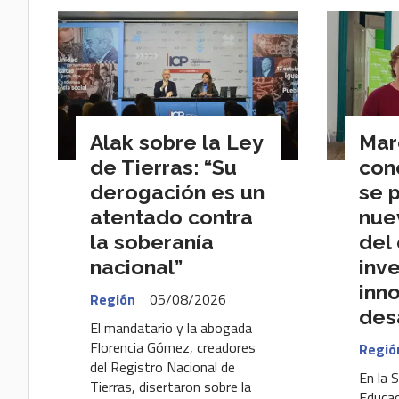
Alak sobre la Ley
Mar
de Tierras: “Su
con
derogación es un
se 
atentado contra
nue
la soberanía
del
nacional”
inve
inn
Región
05/08/2026
des
El mandatario y la abogada
Florencia Gómez, creadores
Regió
del Registro Nacional de
En la 
Tierras, disertaron sobre la
Educac