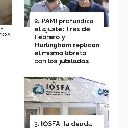
PAMI profundiza
 y
el ajuste: Tres de
mico y
Febrero y
Hurlingham replican
el mismo libreto
con los jubilados
IOSFA: la deuda