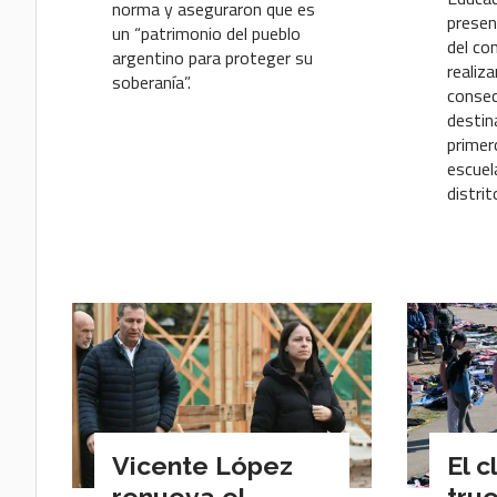
norma y aseguraron que es
presen
un “patrimonio del pueblo
del co
argentino para proteger su
realiz
soberanía”.
consec
destin
primer
escuel
distrit
Vicente López
El c
renueva el
tru