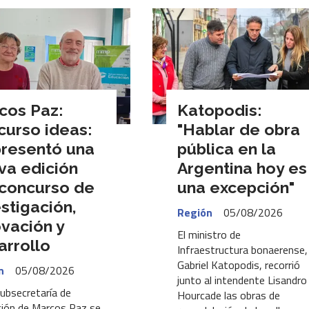
cos Paz:
Katopodis:
curso ideas:
"Hablar de obra
presentó una
pública en la
va edición
Argentina hoy es
 concurso de
una excepción"
stigación,
Región
05/08/2026
ovación y
El ministro de
arrollo
Infraestructura bonaerense,
Gabriel Katopodis, recorrió
n
05/08/2026
junto al intendente Lisandro
Subsecretaría de
Hourcade las obras de
ión de Marcos Paz se