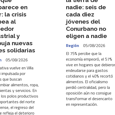
parece en
nadie: seis de
r: la crisis
cada diez
pea al
jóvenes del
redor
Conurbano no
strial y
eligen a nadie
uja nuevas
Región
05/08/2026
es solidarias
El 75% percibe que la
economía empeoró, el 57%
n
05/08/2026
vive en hogares que debiero
iativa vuelve en Villa
endeudarse para gastos
i impulsada por
cotidianos y el 40% recortó
s que buscan
alimentos. El oficialismo
ambiar alimentos, ropa,
perdió centralidad, pero la
ientas y servicios. En
oposición aún no consigue
 los polos productivos
transformar el desencanto
portantes del norte
en representación.
ense, el regreso del
 refleja el deterioro