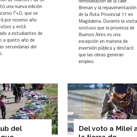
remodelación de la calle
tó una nueva edición
Brenan y la repavimentación
ncurso I²+D, que se
de la Ruta Provincial 11 en
ará por noveno año
Magdalena. Durante la visita
utivo y está
sostuvo que la provincia de
ado a estudiantes de
Buenos Aires es una
o a quinto año de
excepción en materia de
as secundarias del
inversión pública y destacó
o.
que las obras generan
empleo.
lub del
Del voto a Milei 
eque
la tierra de