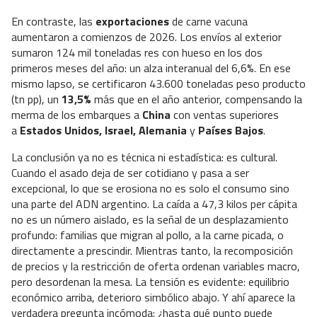
En contraste, las
exportaciones
de carne vacuna
aumentaron a comienzos de 2026. Los envíos al exterior
sumaron 124 mil toneladas res con hueso en los dos
primeros meses del año: un alza interanual del 6,6%. En ese
mismo lapso, se certificaron 43.600 toneladas peso producto
(tn pp), un
13,5%
más que en el año anterior, compensando la
merma de los embarques a
China
con ventas superiores
a
Estados Unidos, Israel, Alemania
y
Países Bajos
.
La conclusión ya no es técnica ni estadística: es cultural.
Cuando el asado deja de ser cotidiano y pasa a ser
excepcional, lo que se erosiona no es solo el consumo sino
una parte del ADN argentino. La caída a 47,3 kilos per cápita
no es un número aislado, es la señal de un desplazamiento
profundo: familias que migran al pollo, a la carne picada, o
directamente a prescindir. Mientras tanto, la recomposición
de precios y la restricción de oferta ordenan variables macro,
pero desordenan la mesa. La tensión es evidente: equilibrio
económico arriba, deterioro simbólico abajo. Y ahí aparece la
verdadera pregunta incómoda: ¿hasta qué punto puede