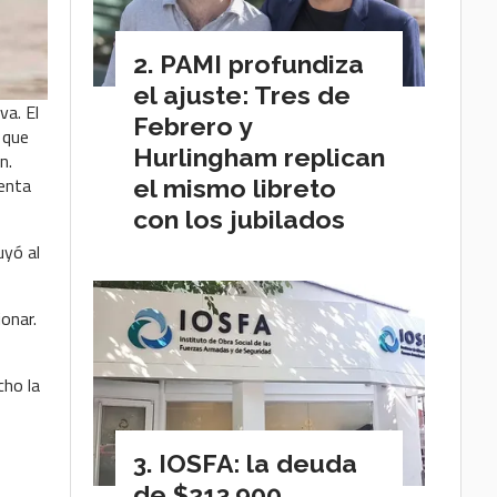
PAMI profundiza
el ajuste: Tres de
va. El
Febrero y
 que
Hurlingham replican
n.
tenta
el mismo libreto
con los jubilados
uyó al
onar.
cho la
IOSFA: la deuda
de $213.900