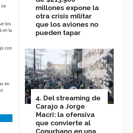
 se
millones expone la
otra crisis militar
ue los
que los aviones no
 en la
pueden tapar
ijo con
as en
do
Del streaming de
Carajo a Jorge
Macri: la ofensiva
que convierte al
Conurbano en una