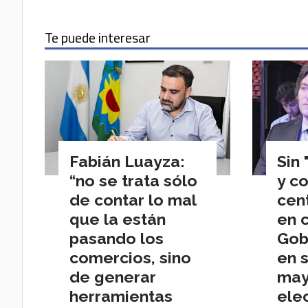
Te puede interesar
Fabián Luayza:
Sin 
“no se trata sólo
y c
de contar lo mal
cen
que la están
en c
pasando los
Gob
comercios, sino
en 
de generar
may
herramientas
ele