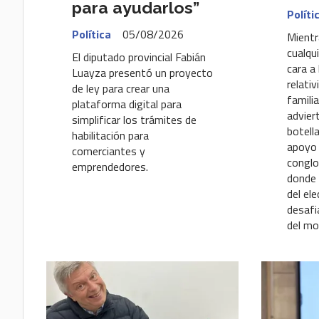
para ayudarlos”
Políti
Política
05/08/2026
Mientr
cualqu
El diputado provincial Fabián
cara a
Luayza presentó un proyecto
relati
de ley para crear una
famili
plataforma digital para
advier
simplificar los trámites de
botella
habilitación para
apoyo 
comerciantes y
congl
emprendedores.
donde 
del el
desafia
del mo