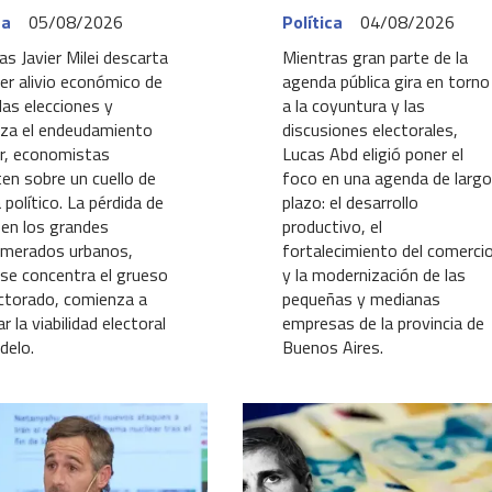
ca
05/08/2026
Política
04/08/2026
as Javier Milei descarta
Mientras gran parte de la
ier alivio económico de
agenda pública gira en torno
 las elecciones y
a la coyuntura y las
viza el endeudamiento
discusiones electorales,
ar, economistas
Lucas Abd eligió poner el
ten sobre un cuello de
foco en una agenda de largo
 político. La pérdida de
plazo: el desarrollo
en los grandes
productivo, el
omerados urbanos,
fortalecimiento del comerci
se concentra el grueso
y la modernización de las
ectorado, comienza a
pequeñas y medianas
r la viabilidad electoral
empresas de la provincia de
delo.
Buenos Aires.