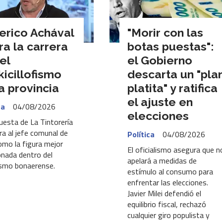
erico Achával
"Morir con las
ra la carrera
botas puestas":
el
el Gobierno
kicillofismo
descarta un "pla
a provincia
platita" y ratifica
el ajuste en
ca
04/08/2026
elecciones
uesta de La Tintorería
a al jefe comunal de
Política
04/08/2026
como la figura mejor
El oficialismo asegura que n
onada dentro del
apelará a medidas de
smo bonaerense.
estímulo al consumo para
enfrentar las elecciones.
Javier Milei defendió el
equilibrio fiscal, rechazó
cualquier giro populista y