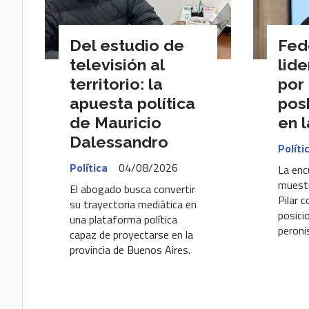
Del estudio de
Fed
televisión al
lide
territorio: la
por 
apuesta política
pos
de Mauricio
en l
Dalessandro
Políti
Política
04/08/2026
La enc
muestr
El abogado busca convertir
Pilar 
su trayectoria mediática en
posici
una plataforma política
peroni
capaz de proyectarse en la
provincia de Buenos Aires.