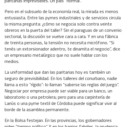
paritarias imprevisibles. Un país “normal”.
Pero en el subsuelo de la economía real, la mirada es menos
entusiasta. Entre las pymes industriales y de servicios circula
la misma pregunta: ¿cómo se negocia solo contra veinte
obreros en la puerta del taller? Sin el paraguas de un convenio
sectorial, la discusión se vuelve cara a cara. Y en una fábrica
de treinta personas, la tensión no necesita micrófono. “Si
tenés un extorsionador adentro, te dinamita el negocio”, dice
un empresario metalúrgico que no suele hablar con los
medios.
La uniformidad que dan las paritarias hoy es también un
seguro de previsibilidad. En los talleres del conurbano, nadie
llama a esto “rígido”: lo llaman “saberse las reglas del juego”.
Negociar por empresa puede ser viable para un banco, un
laboratorio o una petrolera; pero para una carpintería de
Lanús o una pyme textil de Córdoba puede significar vivir al
borde de la asamblea permanente.
En la Bolsa festejan. En las provincias, los gobernadores
piden “tiempo político”. Y en los barrios fabriles, la prudencia