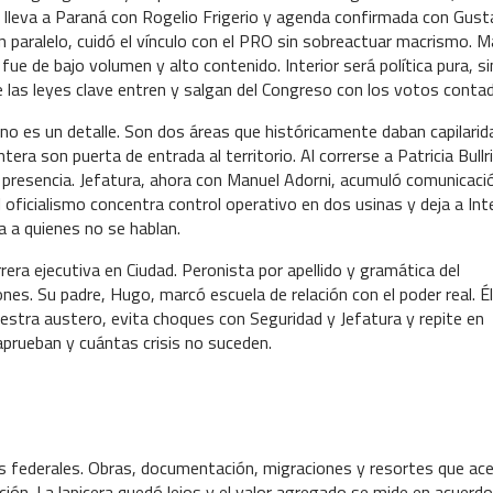
o lleva a Paraná con Rogelio Frigerio y agenda confirmada con Gus
 paralelo, cuidó el vínculo con el PRO sin sobreactuar macrismo. M
 fue de bajo volumen y alto contenido. Interior será política pura, si
ue las leyes clave entren y salgan del Congreso con los votos conta
no es un detalle. Son dos áreas que históricamente daban capilarid
ra son puerta de entrada al territorio. Al correrse a Patricia Bullri
 presencia. Jefatura, ahora con Manuel Adorni, acumuló comunicaci
l oficialismo concentra control operativo en dos usinas y deja a Inte
a a quienes no se hablan.
rrera ejecutiva en Ciudad. Peronista por apellido y gramática del
nes. Su padre, Hugo, marcó escuela de relación con el poder real. Él
uestra austero, evita choques con Seguridad y Jefatura y repite en
aprueban y cuántas crisis no suceden.
ntas federales. Obras, documentación, migraciones y resortes que ac
ación. La lapicera quedó lejos y el valor agregado se mide en acuerdo