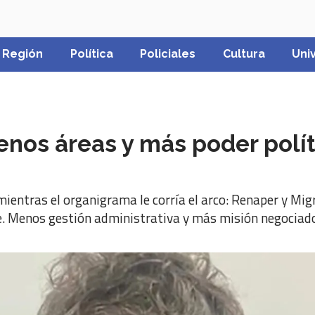
Región
Política
Policiales
Cultura
Uni
enos áreas y más poder polí
or mientras el organigrama le corría el arco: Renaper y M
e. Menos gestión administrativa y más misión negociad