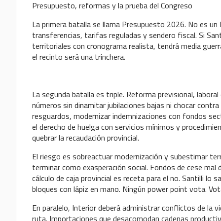
Presupuesto, reformas y la prueba del Congreso
La primera batalla se llama Presupuesto 2026. No es un E
transferencias, tarifas reguladas y sendero fiscal. Si Sa
territoriales con cronograma realista, tendrá media guer
el recinto será una trinchera.
La segunda batalla es triple. Reforma previsional, laboral
números sin dinamitar jubilaciones bajas ni chocar contra 
resguardos, modernizar indemnizaciones con fondos secto
el derecho de huelga con servicios mínimos y procedimient
quebrar la recaudación provincial.
El riesgo es sobreactuar modernización y subestimar terri
terminar como exasperación social. Fondos de cese mal di
cálculo de caja provincial es receta para el no. Santilli l
bloques con lápiz en mano. Ningún power point vota. Vota
En paralelo, Interior deberá administrar conflictos de la v
ruta. Importaciones que desacomodan cadenas productiva