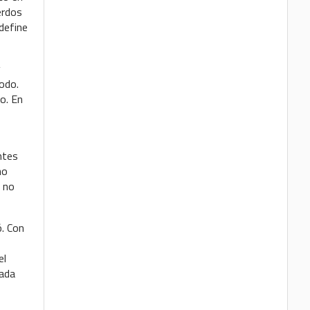
erdos
 define
y
odo.
o. En
ntes
no
s no
ó. Con
el
dada