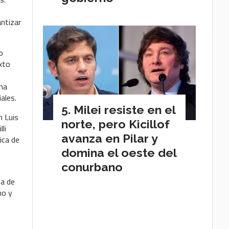
antizar
o
exto
ama
ales.
Milei resiste en el
n Luis
norte, pero Kicillof
li
avanza en Pilar y
ica de
domina el oeste del
conurbano
ma de
no y
e