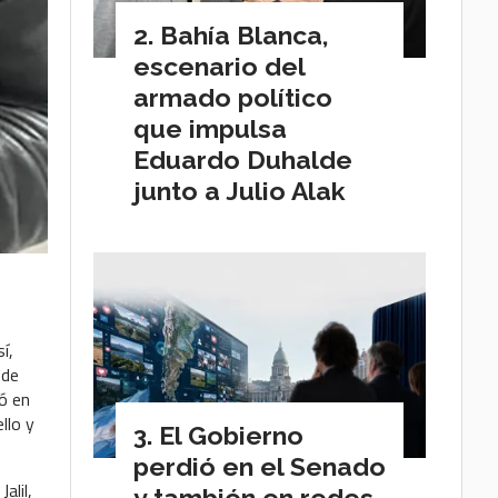
Bahía Blanca,
escenario del
armado político
que impulsa
Eduardo Duhalde
junto a Julio Alak
í,
 de
ó en
llo y
El Gobierno
perdió en el Senado
alil,
y también en redes