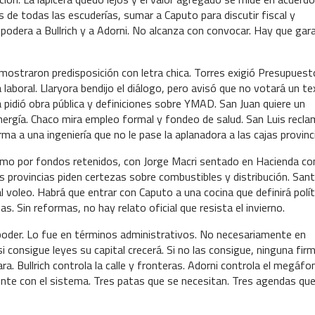
 de todas las escuderías, sumar a Caputo para discutir fiscal y
 empodera a Bullrich y a Adorni. No alcanza con convocar. Hay que gar
 mostraron predisposición con letra chica. Torres exigió Presupuest
a laboral. Llaryora bendijo el diálogo, pero avisó que no votará un t
pidió obra pública y definiciones sobre YMAD. San Juan quiere un
 energía. Chaco mira empleo formal y fondeo de salud. San Luis recl
ma a una ingeniería que no le pase la aplanadora a las cajas provinci
amo por fondos retenidos, con Jorge Macri sentado en Hacienda co
 provincias piden certezas sobre combustibles y distribución. Santil
voleo. Habrá que entrar con Caputo a una cocina que definirá polít
s. Sin reformas, no hay relato oficial que resista el invierno.
poder. Lo fue en términos administrativos. No necesariamente en
si consigue leyes su capital crecerá. Si no las consigue, ninguna fir
ra. Bullrich controla la calle y fronteras. Adorni controla el megáfo
puente con el sistema. Tres patas que se necesitan. Tres agendas qu