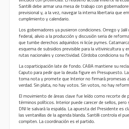
Santilli debe armar una mesa de trabajo con gobernadores
previsional y, a la vez, navegar la interna libertaria que
cumplimiento y calendario.
Los gobernadores ya pusieron condiciones. Orrego y Jalil
federal, alivio a la producción y discusión seria de reform
que tumbe derechos adquiridos ni licúe pymes. Catamarca 
esquema de subsidios previsible para la vitivinicultura y
rutas nacionales y conectividad. Córdoba condiciona su fir
La coparticipación late de fondo. CABA mantiene su recl
Caputo para pedir que la deuda figure en Presupuesto. Las
toma nota y promete que Interior no firmará promesas al 
verdad. Sin plata, no hay votos. Sin votos, no hay reforma
El movimiento de áreas clave fue leído como recorte de 
términos políticos. Interior puede carecer de sellos, pero 
DNI le salvará la espalda. La apuesta del Presidente es cla
las ventanillas de la agenda blanda. Santilli controla el 
compiten. La coordinación es el partido.