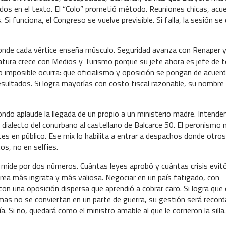
dos en el texto. El “Colo” prometió método. Reuniones chicas, acu
i funciona, el Congreso se vuelve previsible. Si falla, la sesión se
 donde cada vértice enseña músculo. Seguridad avanza con Renaper 
atura crece con Medios y Turismo porque su jefe ahora es jefe de t
lo imposible ocurra: que oficialismo y oposición se pongan de acuerd
resultados. Si logra mayorías con costo fiscal razonable, su nombre
ondo aplaude la llegada de un propio a un ministerio madre. Intende
l dialecto del conurbano al castellano de Balcarce 50. El peronismo 
tes en público. Ese mix lo habilita a entrar a despachos donde otro
os, no en selfies.
 lo mide por dos números. Cuántas leyes aprobó y cuántas crisis evit
tarea más ingrata y más valiosa. Negociar en un país fatigado, con
n una oposición dispersa que aprendió a cobrar caro. Si logra que 
mas no se conviertan en un parte de guerra, su gestión será recor
Si no, quedará como el ministro amable al que le corrieron la silla.