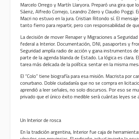
Marcelo Orrego y Martín Llaryora. Preparó una gira que l
Sáenz, Alfredo Cornejo, Leandro Zdero y Claudio Poggi. En
Macri no estuvo en la jura. Cristian Ritondo sí. El mensaje
tanto fierro para repartir, pero con responsabilidad de q
La decisión de mover Renaper y Migraciones a Seguridad 
federal a Interior. Documentación, DNI, pasaportes y fronte
Seguridad amplía radio de acción y gana instrumentos de
parte de la agenda blanda de Estado. La lógica es clara. E
tarea más delicada de la política: sentar en la misma mes
El “Colo” tiene biografía para esa misión. Macrista por ca
conurbano. Doble ciudadanía que no se compra en licitacio
aprendió a leer señales, no solo discursos. Por eso se m
privado que el único éxito medible será cuántas leyes se 
Un Interior de rosca
En la tradición argentina, Interior fue caja de herramie
vínculos con provincias. El rediseño actual invierte la ecu