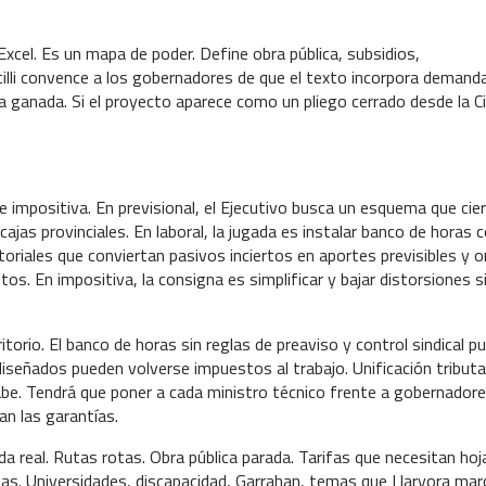
xcel. Es un mapa de poder. Define obra pública, subsidios,
ntilli convence a los gobernadores de que el texto incorpora demand
ra ganada. Si el proyecto aparece como un pliego cerrado desde la C
 e impositiva. En previsional, el Ejecutivo busca un esquema que cier
cajas provinciales. En laboral, la jugada es instalar banco de horas 
riales que conviertan pasivos inciertos en aportes previsibles y o
os. En impositiva, la consigna es simplificar y bajar distorsiones s
torio. El banco de horas sin reglas de preaviso y control sindical p
señados pueden volverse impuestos al trabajo. Unificación tributar
o sabe. Tendrá que poner a cada ministro técnico frente a gobernadore
n las garantías.
ida real. Rutas rotas. Obra pública parada. Tarifas que necesitan hoj
s. Universidades, discapacidad, Garrahan, temas que Llaryora mar