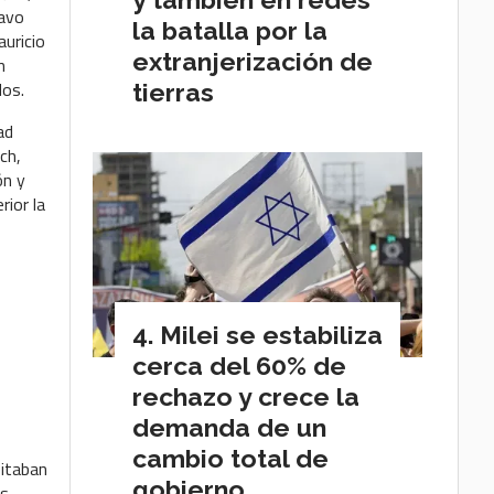
tavo
la batalla por la
auricio
extranjerización de
n
dos.
tierras
ad
ch,
ón y
rior la
Milei se estabiliza
cerca del 60% de
rechazo y crece la
demanda de un
cambio total de
eitaban
gobierno
s.