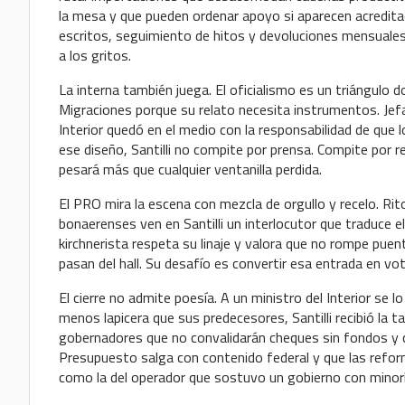
la mesa y que pueden ordenar apoyo si aparecen acredita
escritos, seguimiento de hitos y devoluciones mensuales. S
a los gritos.
La interna también juega. El oficialismo es un triángulo
Migraciones porque su relato necesita instrumentos. Jef
Interior quedó en el medio con la responsabilidad de que 
ese diseño, Santilli no compite por prensa. Compite por 
pesará más que cualquier ventanilla perdida.
El PRO mira la escena con mezcla de orgullo y recelo. Rit
bonaerenses ven en Santilli un interlocutor que traduce e
kirchnerista respeta su linaje y valora que no rompe puen
pasan del hall. Su desafío es convertir esa entrada en vot
El cierre no admite poesía. A un ministro del Interior se
menos lapicera que sus predecesores, Santilli recibió la 
gobernadores que no convalidarán cheques sin fondos y co
Presupuesto salga con contenido federal y que las refor
como la del operador que sostuvo un gobierno con minoría. 