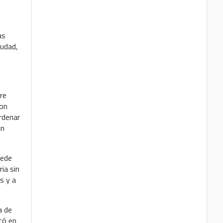
as
iudad,
re
con
rdenar
in
uede
ia sin
s y a
a de
có en