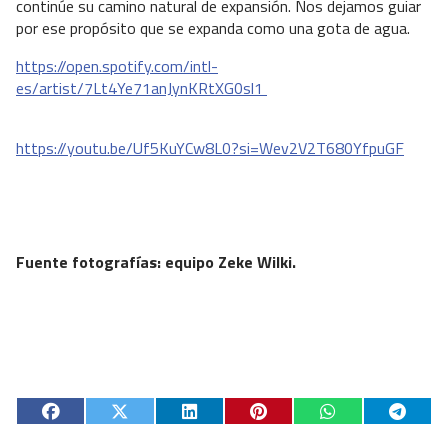
continúe su camino natural de expansión. Nos dejamos guiar
por ese propósito que se expanda como una gota de agua.
https://open.spotify.com/intl-
es/artist/7Lt4Ye71anJynKRtXG0sl1
https://youtu.be/Uf5KuYCw8L0?si=Wev2V2T680YfpuGF
Fuente fotografías: equipo Zeke Wilki.