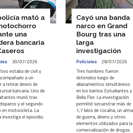
policía mató a
Cayó una banda
motochorro
narco en Grand
ante una
Bourg tras una
idera bancaria
larga
Caseros
investigación
ales
30/07/2026
Policiales
28/07/2026
tivo estaba de civil y
Tres hombres fueron
acompañado a un
detenidos luego de
r a retirar dinero de
allanamientos simultáneos
cursal bancaria. Uno de
en los barrios Estudiantes y
altantes murió tras
Bella Flor. La investigación
r disparos y el segundo
permitió secuestrar más de
 en motocicleta. La
1,7 kilos de cocaína, un arm
a investiga el episodio.
de guerra, dinero y otros
elementos utilizados para la
comercialización de drogas.