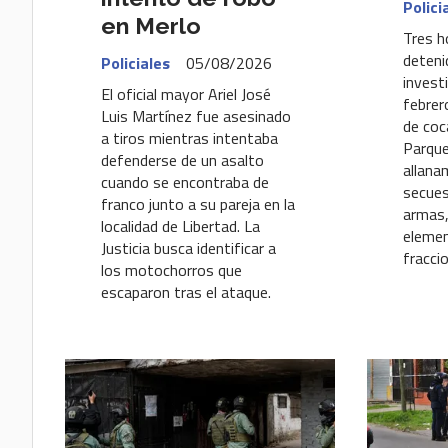
Polici
en Merlo
Tres h
deteni
Policiales
05/08/2026
invest
El oficial mayor Ariel José
febrer
Luis Martínez fue asesinado
de coc
a tiros mientras intentaba
Parque
defenderse de un asalto
allana
cuando se encontraba de
secues
franco junto a su pareja en la
armas,
localidad de Libertad. La
elemen
Justicia busca identificar a
fracci
los motochorros que
escaparon tras el ataque.