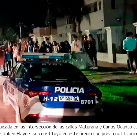
 ubicada en las intersección de las calles Maturana y Carlos Ocanto 
de Rubén Flayers se constituyó en este predio con previa notificaci