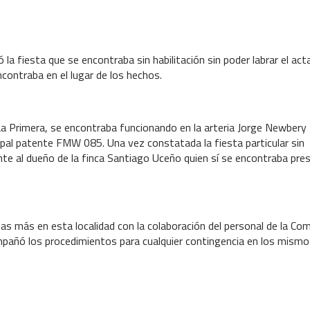
ló la fiesta que se encontraba sin habilitación sin poder labrar el act
ncontraba en el lugar de los hechos.
o La Primera, se encontraba funcionando en la arteria Jorge Newber
cipal patente FMW 085. Una vez constatada la fiesta particular sin
iente al dueño de la finca Santiago Uceño quien sí se encontraba pre
as más en esta localidad con la colaboración del personal de la Com
mpañó los procedimientos para cualquier contingencia en los mismo