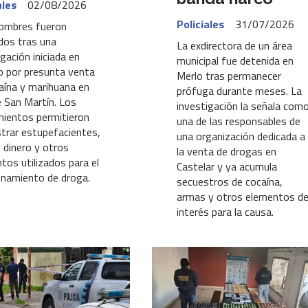
ales
02/08/2026
Policiales
31/07/2026
ombres fueron
dos tras una
La exdirectora de un área
igación iniciada en
municipal fue detenida en
o por presunta venta
Merlo tras permanecer
aína y marihuana en
prófuga durante meses. La
 San Martín. Los
investigación la señala com
mientos permitieron
una de las responsables de
trar estupefacientes,
una organización dedicada a
 dinero y otros
la venta de drogas en
tos utilizados para el
Castelar y ya acumula
onamiento de droga.
secuestros de cocaína,
armas y otros elementos d
interés para la causa.