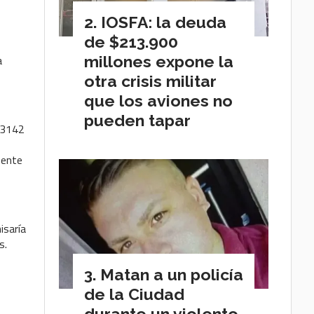
IOSFA: la deuda
de $213.900
a
millones expone la
otra crisis militar
que los aviones no
pueden tapar
y 3142
sente
isaría
s.
Matan a un policía
de la Ciudad
durante un violento