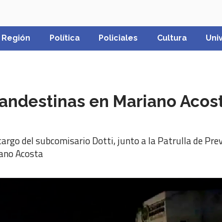
Región
Política
Policiales
Cultura
Uni
landestinas en Mariano Acos
 cargo del subcomisario Dotti, junto a la Patrulla de Pr
iano Acosta