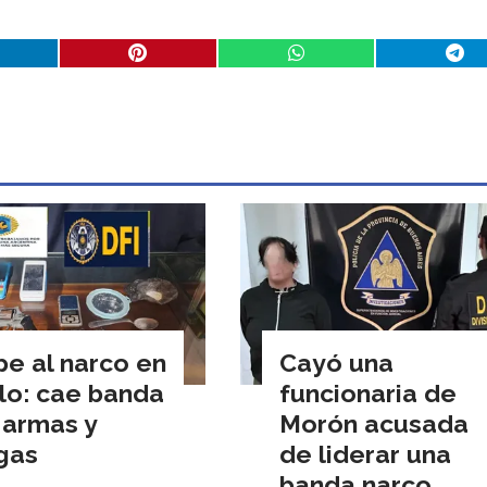
pe al narco en
Cayó una
lo: cae banda
funcionaria de
 armas y
Morón acusada
gas
de liderar una
banda narco