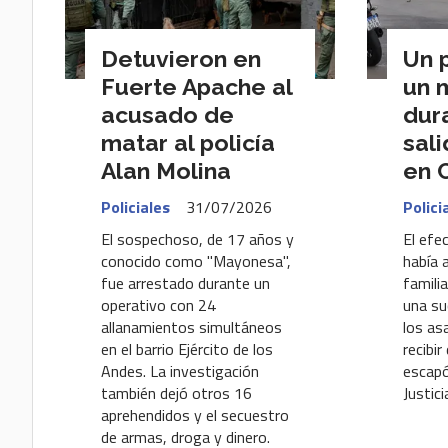
Detuvieron en
Un 
Fuerte Apache al
un 
acusado de
dur
matar al policía
sal
Alan Molina
en 
Policiales
31/07/2026
Polici
El sospechoso, de 17 años y
El efec
conocido como "Mayonesa",
había 
fue arrestado durante un
familia
operativo con 24
una su
allanamientos simultáneos
los as
en el barrio Ejército de los
recibi
Andes. La investigación
escapó
también dejó otros 16
Justici
aprehendidos y el secuestro
de armas, droga y dinero.