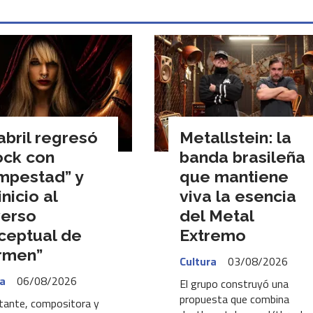
abril regresó
Metallstein: la
ock con
banda brasileña
mpestad” y
que mantiene
inicio al
viva la esencia
verso
del Metal
ceptual de
Extremo
rmen”
Cultura
03/08/2026
ra
06/08/2026
El grupo construyó una
propuesta que combina
tante, compositora y