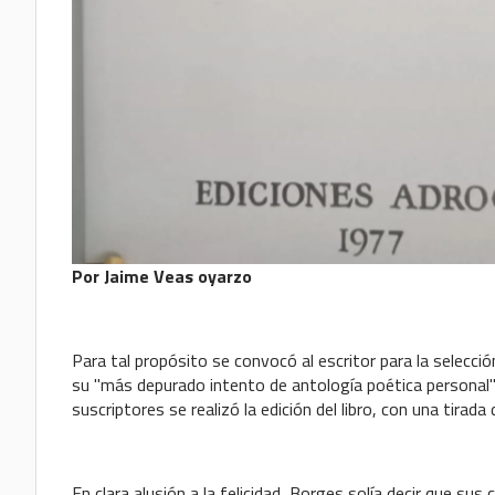
Por Jaime Veas oyarzo
Para tal propósito se convocó al escritor para la selecció
su "más depurado intento de antología poética personal" 
suscriptores se realizó la edición del libro, con una tirad
En clara alusión a la felicidad, Borges solía decir que su