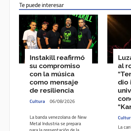
Te puede interesar
Instakill reafirmó
Luz
su compromiso
al r
con la música
“Te
como mensaje
dio 
de resiliencia
uni
con
Cultura
06/08/2026
“Ka
La banda venezolana de New
Cultu
Metal Industria se prepara
La can
para la presentación de la