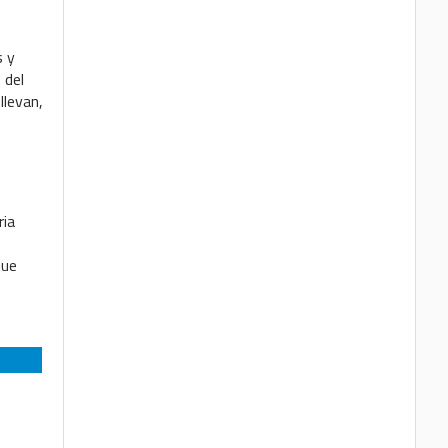
s y
 del
llevan,
ria
que