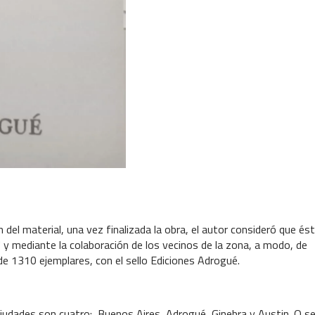
n del material, una vez finalizada la obra, el autor consideró que és
y mediante la colaboración de los vecinos de la zona, a modo, de
a de 1310 ejemplares, con el sello Ediciones Adrogué.
s ciudades son cuatro: Buenos Aires, Adrogué, Ginebra y Austin. O se