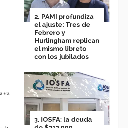
PAMI profundiza
el ajuste: Tres de
Febrero y
Hurlingham replican
el mismo libreto
con los jubilados
ta era
IOSFA: la deuda
de $213.900
a, la