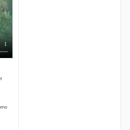
l
como