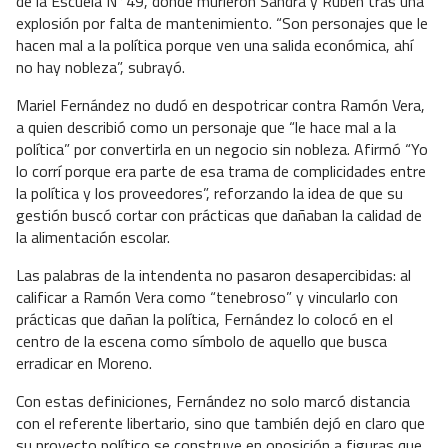
de la Escuela N°49, donde murieron Sandra y Rubén tras una
explosión por falta de mantenimiento. “Son personajes que le
hacen mal a la política porque ven una salida económica, ahí
no hay nobleza”, subrayó.
Mariel Fernández no dudó en despotricar contra Ramón Vera,
a quien describió como un personaje que “le hace mal a la
política” por convertirla en un negocio sin nobleza. Afirmó “Yo
lo corrí porque era parte de esa trama de complicidades entre
la política y los proveedores”, reforzando la idea de que su
gestión buscó cortar con prácticas que dañaban la calidad de
la alimentación escolar.
Las palabras de la intendenta no pasaron desapercibidas: al
calificar a Ramón Vera como “tenebroso” y vincularlo con
prácticas que dañan la política, Fernández lo colocó en el
centro de la escena como símbolo de aquello que busca
erradicar en Moreno.
Con estas definiciones, Fernández no solo marcó distancia
con el referente libertario, sino que también dejó en claro que
su proyecto político se construye en oposición a figuras que,