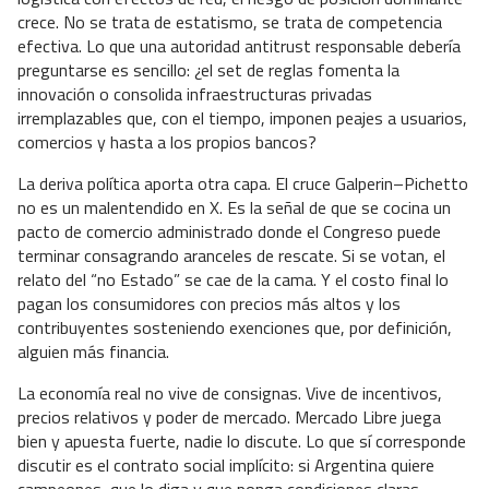
crece. No se trata de estatismo, se trata de competencia
efectiva. Lo que una autoridad antitrust responsable debería
preguntarse es sencillo: ¿el set de reglas fomenta la
innovación o consolida infraestructuras privadas
irremplazables que, con el tiempo, imponen peajes a usuarios,
comercios y hasta a los propios bancos?
La deriva política aporta otra capa. El cruce Galperin–Pichetto
no es un malentendido en X. Es la señal de que se cocina un
pacto de comercio administrado donde el Congreso puede
terminar consagrando aranceles de rescate. Si se votan, el
relato del “no Estado” se cae de la cama. Y el costo final lo
pagan los consumidores con precios más altos y los
contribuyentes sosteniendo exenciones que, por definición,
alguien más financia.
La economía real no vive de consignas. Vive de incentivos,
precios relativos y poder de mercado. Mercado Libre juega
bien y apuesta fuerte, nadie lo discute. Lo que sí corresponde
discutir es el contrato social implícito: si Argentina quiere
campeones, que lo diga y que ponga condiciones claras.