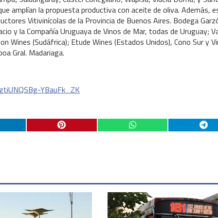
que amplían la propuesta productiva con aceite de oliva. Además, 
ctores Vitivinícolas de la Provincia de Buenos Aires. Bodega Garz
nacio y la Compañía Uruguaya de Vinos de Mar, todas de Uruguay; V
ayson Wines (Sudáfrica); Etude Wines (Estados Unidos), Cono Sur y V
oa Gral. Madariaga.
pCygtiUNQSBg-YBauFk_ZK