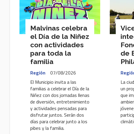
Malvinas celebra
Vic
el Día de la Niñez
inte
con actividades
Fon
para toda la
de 
familia
Phi
Región
07/08/2026
Regió
El Municipio invita a las
La ciu
familias a celebrar el Día de la
un pro
Niñez con dos jornadas llenas
que im
de diversión, entretenimiento
ambien
y actividades pensadas para
jóvene
disfrutar juntos. Serán dos
partici
días para celebrar junto a los
climáti
pibes y la familia.