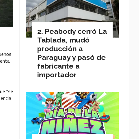
Peabody cerró La
Tablada, mudó
producción a
Buenos
Paraguay y pasó de
uenta
fabricante a
importador
que "se
tencia