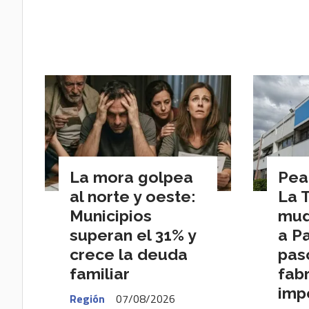
La mora golpea
Pea
al norte y oeste:
La 
Municipios
mud
superan el 31% y
a P
crece la deuda
pas
familiar
fab
imp
Región
07/08/2026