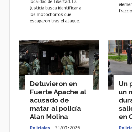
localidad de Libertad. La
elemen
Justicia busca identificar a
fracci
los motochorros que
escaparon tras el ataque.
Detuvieron en
Un 
Fuerte Apache al
un 
acusado de
dur
matar al policía
sal
Alan Molina
en 
Policiales
31/07/2026
Polici