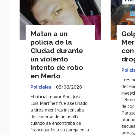
Matan a un
Gol
policía de la
Mer
Ciudad durante
con
un violento
dro
intento de robo
Polici
en Merlo
Tres h
deteni
Policiales
05/08/2026
invest
El oficial mayor Ariel José
febrer
Luis Martínez fue asesinado
de coc
a tiros mientras intentaba
Parque
defenderse de un asalto
allana
cuando se encontraba de
secues
franco junto a su pareja en la
armas,