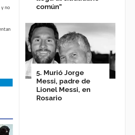
s
común”
 y no
tentan
Murió Jorge
Messi, padre de
Lionel Messi, en
Rosario