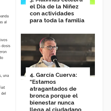
el Día de la Niñez
con actividades
 banda
para toda la familia
s al
tivos
5 dosis
eron
do
García Cuerva:
s, una
“Estamos
Fiat
atragantados de
 del
bronca porque el
bienestar nunca
llega al ciudadano