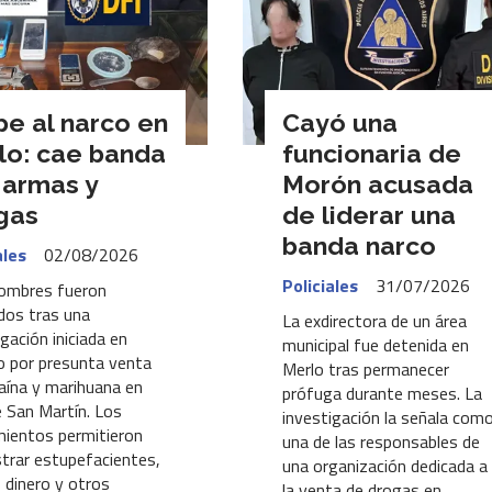
pe al narco en
Cayó una
lo: cae banda
funcionaria de
 armas y
Morón acusada
gas
de liderar una
banda narco
ales
02/08/2026
Policiales
31/07/2026
ombres fueron
dos tras una
La exdirectora de un área
igación iniciada en
municipal fue detenida en
o por presunta venta
Merlo tras permanecer
aína y marihuana en
prófuga durante meses. La
 San Martín. Los
investigación la señala com
mientos permitieron
una de las responsables de
trar estupefacientes,
una organización dedicada a
 dinero y otros
la venta de drogas en