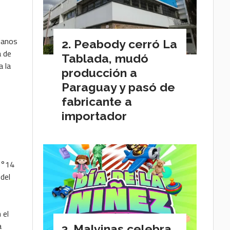
ianos
Peabody cerró La
a de
Tablada, mudó
a la
producción a
Paraguay y pasó de
fabricante a
importador
 N°14
del
 el
a
Malvinas celebra