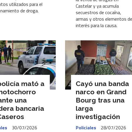
tos utilizados para el
Castelar y ya acumula
onamiento de droga.
secuestros de cocaína,
armas y otros elementos d
interés para la causa.
policía mató a
Cayó una banda
motochorro
narco en Grand
ante una
Bourg tras una
idera bancaria
larga
Caseros
investigación
ales
30/07/2026
Policiales
28/07/2026