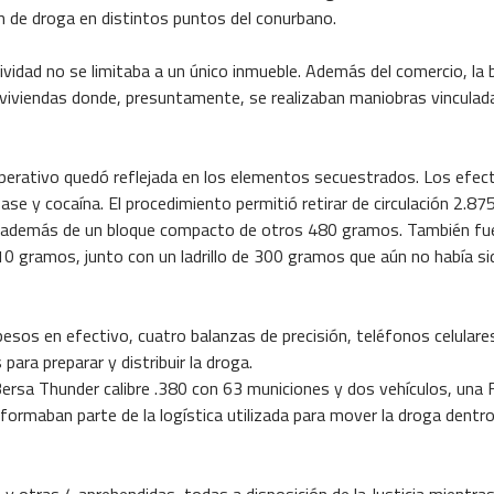
ón de droga en distintos puntos del conurbano.
tividad no se limitaba a un único inmueble. Además del comercio, la
 viviendas donde, presuntamente, se realizaban maniobras vinculada
perativo quedó reflejada en los elementos secuestrados. Los efec
e y cocaína. El procedimiento permitió retirar de circulación 2.87
, además de un bloque compacto de otros 480 gramos. También fu
10 gramos, junto con un ladrillo de 300 gramos que aún no había si
sos en efectivo, cuatro balanzas de precisión, teléfonos celulare
ara preparar y distribuir la droga.
ersa Thunder calibre .380 con 63 municiones y dos vehículos, una 
ormaban parte de la logística utilizada para mover la droga dentro