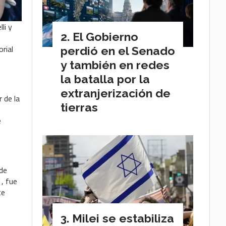
li y
El Gobierno
rial
perdió en el Senado
y también en redes
la batalla por la
extranjerización de
 de la
tierras
e
 de
1, fue
te
,
Milei se estabiliza