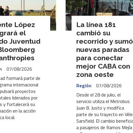
ente López
La línea 181
grará el
cambió su
do Juventud
recorrido y sumó
Bloomberg
nuevas paradas
lanthropies
para conectar
mejor CABA con
n
07/08/2026
zona oeste
dad formará parte de
grama internacional
Región
07/08/2026
pulsará proyectos
Desde el 28 de julio, el
tales liderados por
servicio utiliza el Metrobus
s y fortalecerá su
Juan B. Justo y modifica
pación en la acción
parte de su trayecto en Vél
ca local.
Sarsfield. El cambio benefici
a pasajeros de Ramos Mejía