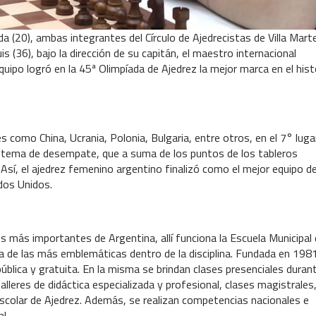
 (20), ambas integrantes del Círculo de Ajedrecistas de Villa Martel
 (36), bajo la dirección de su capitán, el maestro internacional
uipo logró en la 45ª Olimpíada de Ajedrez la mejor marca en el histo
 como China, Ucrania, Polonia, Bulgaria, entre otros, en el 7° lugar
sistema de desempate, que a suma de los puntos de los tableros
r. Así, el ajedrez femenino argentino finalizó como el mejor equipo d
dos Unidos.
 los más importantes de Argentina, allí funciona la Escuela Municipal
na de las más emblemáticas dentro de la disciplina. Fundada en 198
ública y gratuita. En la misma se brindan clases presenciales duran
lleres de didáctica especializada y profesional, clases magistrales
Escolar de Ajedrez. Además, se realizan competencias nacionales e
al.