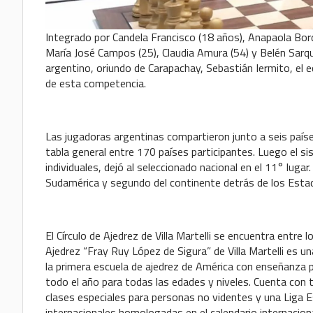
Integrado por Candela Francisco (18 años), Anapaola Borda
María José Campos (25), Claudia Amura (54) y Belén Sarquis
argentino, oriundo de Carapachay, Sebastián Iermito, el eq
de esta competencia.
Las jugadoras argentinas compartieron junto a seis países
tabla general entre 170 países participantes. Luego el 
individuales, dejó al seleccionado nacional en el 11° luga
Sudamérica y segundo del continente detrás de los Esta
El Círculo de Ajedrez de Villa Martelli se encuentra entre
Ajedrez “Fray Ruy López de Sigura” de Villa Martelli es u
la primera escuela de ajedrez de América con enseñanza p
todo el año para todas las edades y niveles. Cuenta con ta
clases especiales para personas no videntes y una Liga 
internacionales homologadas en el calendario internacion