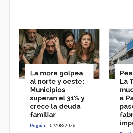
La mora golpea
Pea
al norte y oeste:
La 
Municipios
mud
superan el 31% y
a P
crece la deuda
pas
familiar
fab
imp
Región
07/08/2026