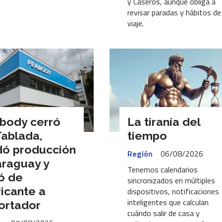
y Caseros, aunque obliga a
revisar paradas y hábitos de
viaje.
body cerró
La tiranía del
Tablada,
tiempo
ó producción
Región
06/08/2026
araguay y
Tenemos calendarios
ó de
sincronizados en múltiples
ricante a
dispositivos, notificaciones
inteligentes que calculan
ortador
cuándo salir de casa y