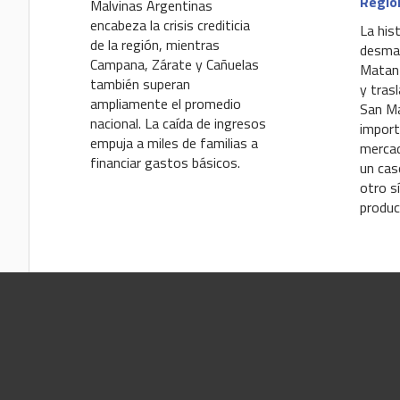
Regió
Malvinas Argentinas
encabeza la crisis crediticia
La his
de la región, mientras
desman
Campana, Zárate y Cañuelas
Matanz
también superan
y tras
ampliamente el promedio
San Ma
nacional. La caída de ingresos
import
empuja a miles de familias a
mercad
financiar gastos básicos.
un cas
otro s
produc