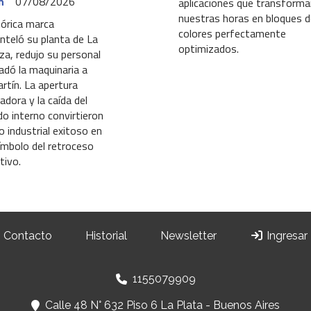
n
07/08/2026
aplicaciones que transforma
nuestras horas en bloques d
tórica marca
colores perfectamente
teló su planta de La
optimizados.
a, redujo su personal
ladó la maquinaria a
rtín. La apertura
adora y la caída del
o interno convirtieron
o industrial exitoso en
ímbolo del retroceso
tivo.
Contacto
Historial
Newsletter
Ingresar
1155079909
Calle 48 N° 632 Piso 6 La Plata - Buenos Aires