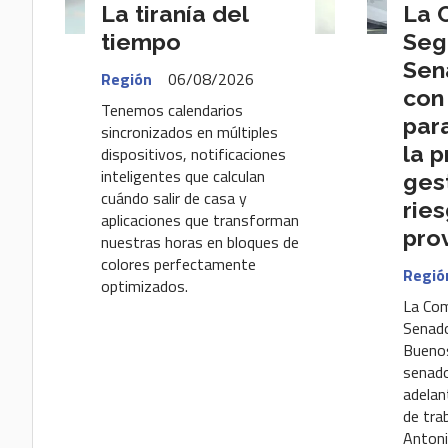
La tiranía del
La 
tiempo
Seg
Sen
Región
06/08/2026
con
Tenemos calendarios
par
sincronizados en múltiples
la p
dispositivos, notificaciones
inteligentes que calculan
ges
cuándo salir de casa y
ries
aplicaciones que transforman
pro
nuestras horas en bloques de
colores perfectamente
Regió
optimizados.
La Com
Senado
Buenos
senado
adelan
de tra
Antoni