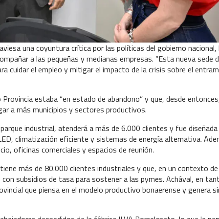
aviesa una coyuntura crítica por las políticas del gobierno nacional, 
acompañar a las pequeñas y medianas empresas. “Esta nueva sede d
a cuidar el empleo y mitigar el impacto de la crisis sobre el entra
co Provincia estaba “en estado de abandono” y que, desde entonces
gar a más municipios y sectores productivos.
 parque industrial, atenderá a más de 6.000 clientes y fue diseñada
n LED, climatización eficiente y sistemas de energía alternativa. Ad
io, oficinas comerciales y espacios de reunión.
iene más de 80.000 clientes industriales y que, en un contexto de
to con subsidios de tasa para sostener a las pymes. Achával, en tan
ovincial que piensa en el modelo productivo bonaerense y genera si
rabajadores despedidos de la fábrica ILVA Porcelanato, lo que le per