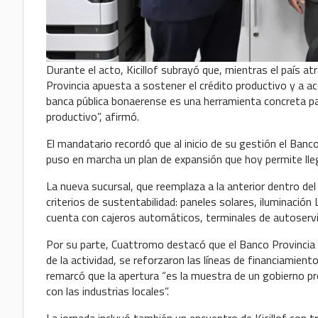
Durante el acto, Kicillof subrayó que, mientras el país atr
Provincia apuesta a sostener el crédito productivo y a 
banca pública bonaerense es una herramienta concreta par
productivo”, afirmó.
El mandatario recordó que al inicio de su gestión el Ban
puso en marcha un plan de expansión que hoy permite lle
La nueva sucursal, que reemplaza a la anterior dentro del
criterios de sustentabilidad: paneles solares, iluminació
cuenta con cajeros automáticos, terminales de autoservic
Por su parte, Cuattromo destacó que el Banco Provincia t
de la actividad, se reforzaron las líneas de financiamien
remarcó que la apertura “es la muestra de un gobierno pr
con las industrias locales”.
La jornada incluyó también un encuentro de Kicillof con t