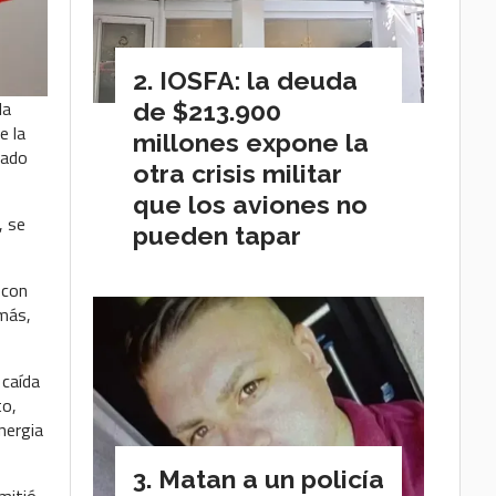
IOSFA: la deuda
la
de $213.900
e la
millones expone la
mado
otra crisis militar
que los aviones no
, se
pueden tapar
 con
emás,
 caída
to,
nergia
Matan a un policía
mitió