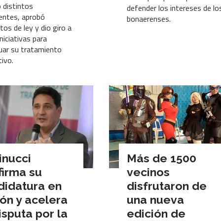
ó distintos
defender los intereses de lo
entes, aprobó
bonaerenses.
tos de ley y dio giro a
niciativas para
uar su tratamiento
tivo.
inucci
Más de 1500
firma su
vecinos
didatura en
disfrutaron de
ón y acelera
una nueva
isputa por la
edición de