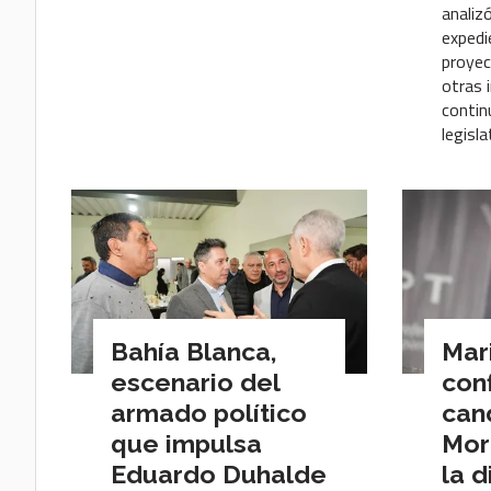
analiz
expedi
proyec
otras i
contin
legisla
Bahía Blanca,
Mar
escenario del
con
armado político
can
que impulsa
Mor
Eduardo Duhalde
la d