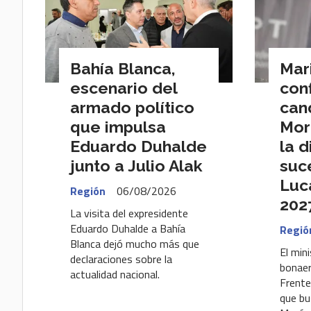
Bahía Blanca,
Mar
escenario del
con
armado político
can
que impulsa
Mor
Eduardo Duhalde
la d
junto a Julio Alak
suc
Luc
Región
06/08/2026
202
La visita del expresidente
Eduardo Duhalde a Bahía
Regió
Blanca dejó mucho más que
El min
declaraciones sobre la
bonaer
actualidad nacional.
Frente
que bu