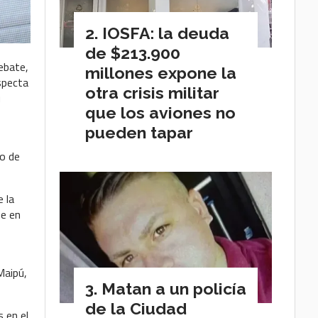
IOSFA: la deuda
de $213.900
ebate,
millones expone la
specta
otra crisis militar
u
que los aviones no
pueden tapar
io de
e la
ue en
Maipú,
Matan a un policía
de la Ciudad
 en el