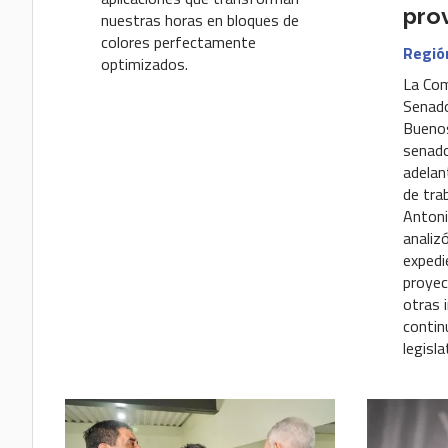
pro
nuestras horas en bloques de
colores perfectamente
Regió
optimizados.
La Com
Senado
Buenos
senado
adelan
de tra
Antoni
analiz
expedi
proyec
otras i
contin
legisla