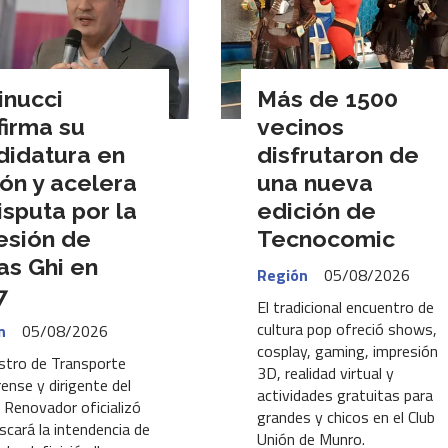
inucci
Más de 1500
firma su
vecinos
didatura en
disfrutaron de
ón y acelera
una nueva
isputa por la
edición de
esión de
Tecnocomic
as Ghi en
Región
05/08/2026
7
El tradicional encuentro de
cultura pop ofreció shows,
n
05/08/2026
cosplay, gaming, impresión
istro de Transporte
3D, realidad virtual y
ense y dirigente del
actividades gratuitas para
 Renovador oficializó
grandes y chicos en el Club
scará la intendencia de
Unión de Munro.