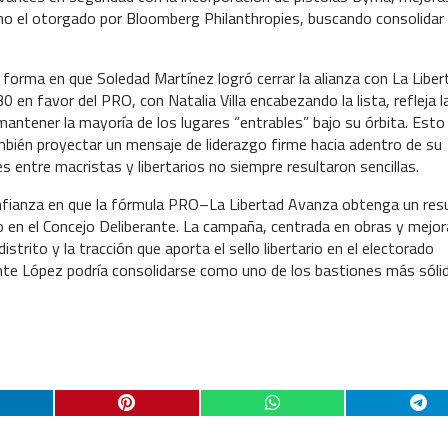
o el otorgado por Bloomberg Philanthropies, buscando consolidar
 forma en que Soledad Martínez logró cerrar la alianza con La Liber
30 en favor del PRO, con Natalia Villa encabezando la lista, refleja l
mantener la mayoría de los lugares “entrables” bajo su órbita. Esto
ambién proyectar un mensaje de liderazgo firme hacia adentro de su
s entre macristas y libertarios no siempre resultaron sencillas.
 confianza en que la fórmula PRO–La Libertad Avanza obtenga un res
 en el Concejo Deliberante. La campaña, centrada en obras y mejor
istrito y la tracción que aporta el sello libertario en el electorado
cente López podría consolidarse como uno de los bastiones más sóli