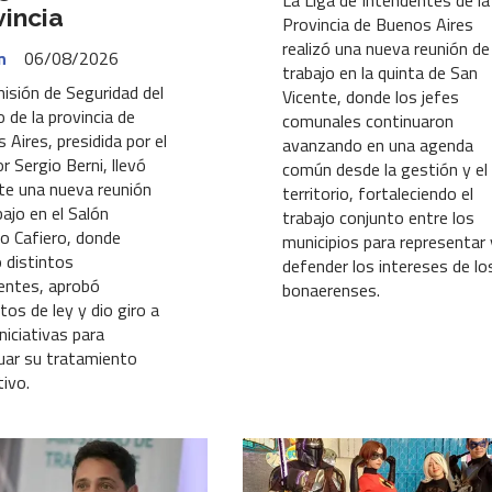
La Liga de Intendentes de la
vincia
Provincia de Buenos Aires
realizó una nueva reunión de
n
06/08/2026
trabajo en la quinta de San
isión de Seguridad del
Vicente, donde los jefes
 de la provincia de
comunales continuaron
 Aires, presidida por el
avanzando en una agenda
r Sergio Berni, llevó
común desde la gestión y el
te una nueva reunión
territorio, fortaleciendo el
bajo en el Salón
trabajo conjunto entre los
o Cafiero, donde
municipios para representar 
ó distintos
defender los intereses de lo
entes, aprobó
bonaerenses.
tos de ley y dio giro a
niciativas para
uar su tratamiento
tivo.