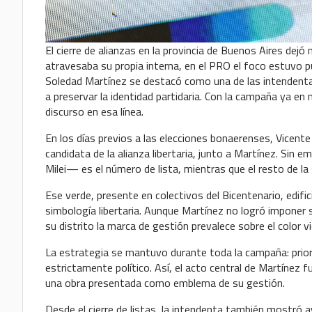
El cierre de alianzas en la provincia de Buenos Aires dejó
atravesaba su propia interna, en el PRO el foco estuvo pu
Soledad Martínez se destacó como una de las intendenta
a preservar la identidad partidaria. Con la campaña ya en 
discurso en esa línea.
En los días previos a las elecciones bonaerenses, Vicente
candidata de la alianza libertaria, junto a Martínez. Sin 
Milei— es el número de lista, mientras que el resto de la 
Ese verde, presente en colectivos del Bicentenario, edific
simbología libertaria. Aunque Martínez no logró imponer su
su distrito la marca de gestión prevalece sobre el color vi
La estrategia se mantuvo durante toda la campaña: priori
estrictamente político. Así, el acto central de Martínez 
una obra presentada como emblema de su gestión.
Desde el cierre de listas, la intendenta también mostró a