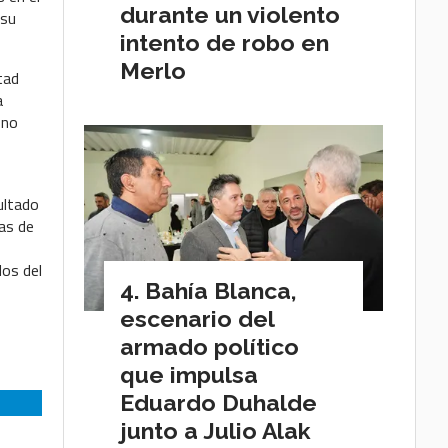
durante un violento
 su
intento de robo en
Merlo
tad
a
 no
ultado
as de
dos del
Bahía Blanca,
escenario del
armado político
que impulsa
Eduardo Duhalde
junto a Julio Alak