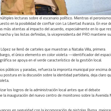
 múltiples lecturas sobre el escenario político. Mientras el peronismo
esto en la posibilidad de confluir con La Libertad Avanza. En ese d
s más atentas al impacto del acuerdo, especialmente en lo que re
marcha y las listas definidas, la vicepresidenta del PRO mantiene s
 López se llenó de carteles que muestran a Natalia Villa, primera
embargo, el único elemento en color violeta —identificador del espac
gráfica se apoya en el verde característico de la gestión local.
ios públicos y paradas, refuerza la impronta municipal por encima d
 postura en la discusión sobre la identidad partidaria, deja claro q
oleta.
zar los logros de la administración local antes que el debate
fue la inauguración del nuevo centro de monitoreo sobre la Avenida 
vances en seguridad con la incorporación de pistolas Byrna, mejoras